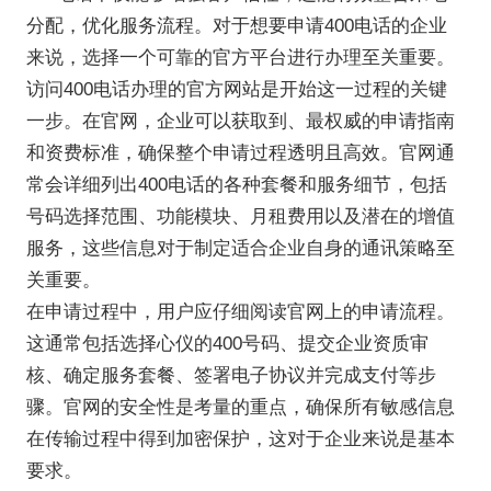
分配，优化服务流程。对于想要申请400电话的企业
来说，选择一个可靠的官方平台进行办理至关重要。
访问400电话办理的官方网站是开始这一过程的关键
一步。在官网，企业可以获取到、最权威的申请指南
和资费标准，确保整个申请过程透明且高效。官网通
常会详细列出400电话的各种套餐和服务细节，包括
号码选择范围、功能模块、月租费用以及潜在的增值
服务，这些信息对于制定适合企业自身的通讯策略至
关重要。
在申请过程中，用户应仔细阅读官网上的申请流程。
这通常包括选择心仪的400号码、提交企业资质审
核、确定服务套餐、签署电子协议并完成支付等步
骤。官网的安全性是考量的重点，确保所有敏感信息
在传输过程中得到加密保护，这对于企业来说是基本
要求。