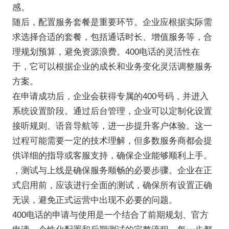
感。
随后，配置服务套餐是重要环节。企业应根据实际需
求选择合适的套餐，包括通话时长、增值服务等，合
理规划预算，避免资源浪费。400电话的灵活性在
于，它可以根据企业的成长和业务变化灵活调整服务
方案。
在申请成功后，企业会获得专属的400号码，并进入
系统设置阶段。通过后台管理，企业可以定制化设置
接听规则、语音导航等，进一步提升客户体验。这一
过程可能需要一定的技术理解，但多数服务商都会提
供详细的指导或客服支持，确保企业能够顺利上手。
，测试与上线是确保服务顺畅的必要步骤。企业在正
式启用前，应该进行全面的测试，确保所有设置正确
无误，避免正式运营中出现不必要的问题。
400电话的申请与使用是一个结合了前期规划、官方